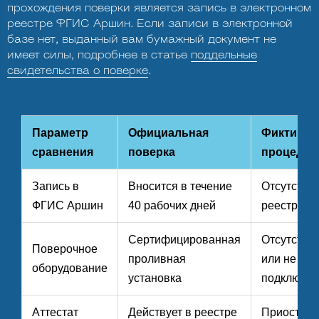
прохождения поверки является запись в электронном
реестре ФГИС Аршин. Если записи в электронной
базе нет, выданный вам бумажный документ не
имеет силы, подробнее в статье
поддельные
свидетельства о поверке
.
Параметр
Официальная
Фиктивна
сравнения
поверка
процедур
Запись в
Вносится в течение
Отсутствуе
ФГИС Аршин
40 рабочих дней
реестре
Сертифицированная
Отсутствуе
Поверочное
проливная
или не
оборудование
установка
подключен
Аттестат
Действует в реестре
Приостано