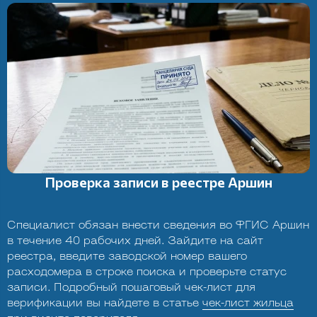
Проверка записи в реестре Аршин
Специалист обязан внести сведения во ФГИС Аршин
в течение 40 рабочих дней. Зайдите на сайт
реестра, введите заводской номер вашего
расходомера в строке поиска и проверьте статус
записи. Подробный пошаговый чек-лист для
верификации вы найдете в статье
чек-лист жильца