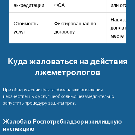
аккредитации
ФСА
или отсутс
Навязыва
Стоимость
Фиксированная по
доплат на
услуг
договору
месте
Куда жаловаться на действия
лжеметрологов
При обнаружении факта обмана или выявления
некачественных услуг необходимо незамедлительно
запустить процедуру защиты прав.
Жалоба в Роспотребнадзор и жилищную
инспекцию