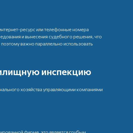
интернет-ресурс или телефонные номера
едования и вынесения судебного решения, что
, поэтому важно параллельно использовать
жилищную инспекцию
нального хозяйства управляющими компаниями
ированной фирме, это является грубым