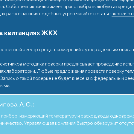
а. Собственник жилья имеет право выбрать любую аккредит
ах распознавания подобных угроз читайте в статье
звонки от
 в квитанциях ЖКХ
рственный реестр средств измерений с утвержденным описан
четчиков методика поверки предписывает проведение испыт
виях лаборатории. Любые предложения провести поверку теп
апись о такой поверке не будет внесена в федеральный рее
ными.
ипова А.С.:
ый прибор, измеряющий температуру и расход воды одновре
ошенничество. Управляющая компания быстро обнаружит отсутс