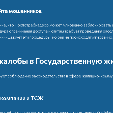
йта мошенников
ие, что Роспотребнадзор может мгновенно заблокировать 
а ограничения доступа к сайтам требует проведения рассл
 инициирует эти процедуры, но они не происходят мгновенно
жалобы в Государственную 
рует соблюдение законодательства в сфере жилищно-комму
 компании и ТСЖ
ии требуют проводить поверку только в определенной аффил