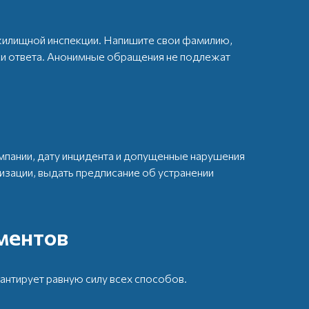
жилищной инспекции. Напишите свои фамилию,
вки ответа. Анонимные обращения не подлежат
мпании, дату инцидента и допущенные нарушения
изации, выдать предписание об устранении
ментов
антирует равную силу всех способов.