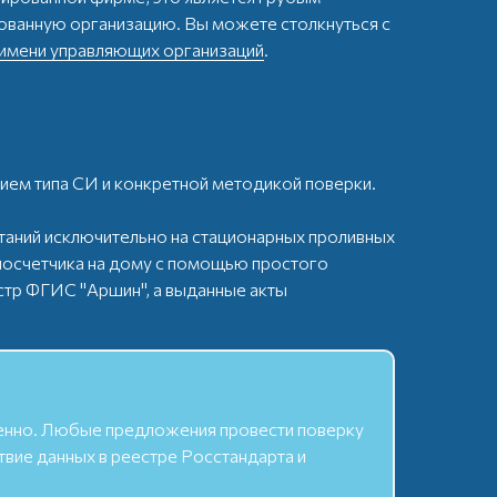
ованную организацию. Вы можете столкнуться с
 имени управляющих организаций
.
ием типа СИ и конкретной методикой поверки.
аний исключительно на стационарных проливных
лосчетчика на дому с помощью простого
стр ФГИС "Аршин", а выданные акты
менно. Любые предложения провести поверку
твие данных в реестре Росстандарта и