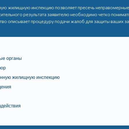
ую жилищную инспекцию позволяет пресечь неправомерные 
ительного результата заявителю необходимо четко понимат
тво описывает процедуру подачи жалоб для защиты ваших за
ые органы
зор
енную жилищную инспекцию
щения
в
здействия