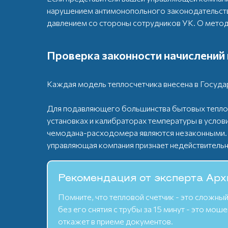
нарушением антимонопольного законодательств
давлением со стороны сотрудников УК. О метод
Проверка законности начислений
Каждая модель теплосчетчика внесена в Госуда
Для подавляющего большинства бытовых теплос
установках и калибраторах температуры в усло
чемодана-расходомера являются незаконными. З
управляющая компания признает недействитель
Рекомендация от эксперта Арх
Помните, что тепловой счетчик - это сложн
без его снятия с трубы за 15 минут - это м
откажет в приеме документов.