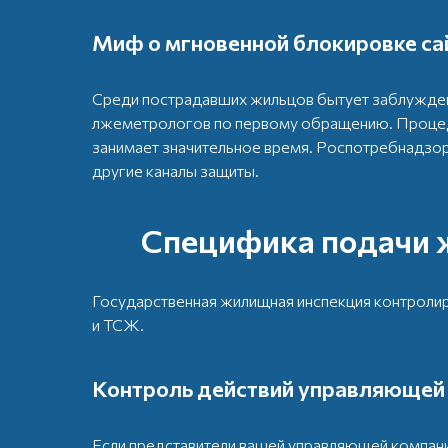
Миф о мгновенной блокировке са
Среди пострадавших жильцов бытует заблужден
лжеметрологов по первому обращению. Процедур
занимает значительное время. Роспотребнадзор
другие каналы защиты.
Специфика подачи 
Государственная жилищная инспекция контроли
и ТСЖ.
Контроль действий управляющей
Если представители вашей управляющей компан