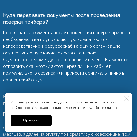
Куда передавать документы после проведения
поверки прибора?
Передавать документы после проведения поверки прибора
необходимо в вашу управляющую компанию или
непосредственно в ресурсоснабжающую организацию,
осуществляющую начисления за отопление.
Сделать это рекомендуется в течение 2 недель. Вы можете
отправить скан-копии актов через личный кабинет
коммунального сервиса или принести оригиналы лично в
абонентский отдел.
Каковы последствия пропуска даты очередной
Используя данный сайт, вы даете согласие на использование
поверки теплосчетчика?
файлов cookie, помогающих нам сделать его удобнее для вас.
Последствия пропуска даты очередной поверки
теплосчетчика заключаются в переводе расчетов на
Принять
среднемесячные объемы потребления в течение первых 3
месяцев, а далее на оплату по нормативу с коэффициентом