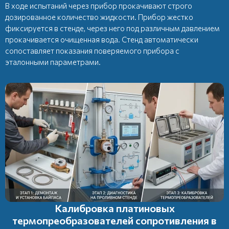
В ходе испытаний через прибор прокачивают строго
дозированное количество жидкости. Прибор жестко
фиксируется в стенде, через него под различным давлением
прокачивается очищенная вода. Стенд автоматически
сопоставляет показания поверяемого прибора с
эталонными параметрами.
Калибровка платиновых
термопреобразователей сопротивления в