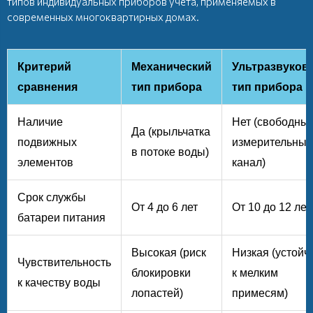
типов индивидуальных приборов учета, применяемых в
современных многоквартирных домах.
Критерий
Механический
Ультразвуков
сравнения
тип прибора
тип прибора
Наличие
Нет (свободны
Да (крыльчатка
подвижных
измерительный
в потоке воды)
элементов
канал)
Срок службы
От 4 до 6 лет
От 10 до 12 лет
батареи питания
Высокая (риск
Низкая (устойч
Чувствительность
блокировки
к мелким
к качеству воды
лопастей)
примесям)