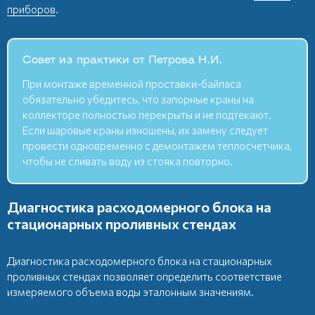
приборов
.
Совет из практики от Петрова Н.И.
При монтаже временной проставки-байпаса
обязательно убедитесь, что запорные краны на
коллекторе полностью перекрыты и не подтекают.
Если шаровые краны изношены, их замену следует
провести одновременно с демонтажем теплосчетчика,
чтобы не сливать воду из стояка повторно.
Диагностика расходомерного блока на
стационарных проливных стендах
Диагностика расходомерного блока на стационарных
проливных стендах позволяет определить соответствие
измеряемого объема воды эталонным значениям.