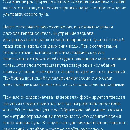
Осаждение растворенных в воде соединений железа и солей
жесткости на акустических зеркалах нарушает прохождение
ультразвукового луча.
Налет рассеивает звуковую волну, искажая показания
расхода теплоносителя. Внутренние зеркала
ультразвукового расходомера направляют луч по сложной
траектории вдоль оси движения воды. При эксплуатации
теплосчетчика на поверхности металлических или
пластиковых отражателей оседает ржавчина и магнетитовая
грязь. Этот слой поглощает ультразвуковые колебания,
снижая уровень полезного сигнала до критических значений.
Прибор выдает ошибку измерения расхода, хотя сами
электронные компоненты остаются полностью исправными.
Помимо оксидов железа, на зеркалах формируется твердая
накипь из соединений кальция при нагреве теплоносителя
выше 60 градусов Цельсия. Образовавшийся налет меняет
геометрию отражающей поверхности, что сдвигает время
прохождения луча. В результате увеличивается погрешность
измерений, и прибор может не пройти очередную