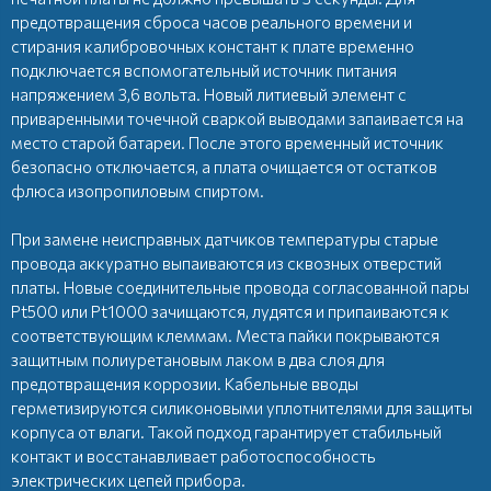
предотвращения сброса часов реального времени и
стирания калибровочных констант к плате временно
подключается вспомогательный источник питания
напряжением 3,6 вольта. Новый литиевый элемент с
приваренными точечной сваркой выводами запаивается на
место старой батареи. После этого временный источник
безопасно отключается, а плата очищается от остатков
флюса изопропиловым спиртом.
При замене неисправных датчиков температуры старые
провода аккуратно выпаиваются из сквозных отверстий
платы. Новые соединительные провода согласованной пары
Pt500 или Pt1000 зачищаются, лудятся и припаиваются к
соответствующим клеммам. Места пайки покрываются
защитным полиуретановым лаком в два слоя для
предотвращения коррозии. Кабельные вводы
герметизируются силиконовыми уплотнителями для защиты
корпуса от влаги. Такой подход гарантирует стабильный
контакт и восстанавливает работоспособность
электрических цепей прибора.