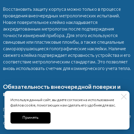
Восстановить защиту корпуса можно только в процессе
проведения внеочередных метрологических испытаний.
Новое поверительное клеймо накладывается
аккредитованным метрологом после подтверждения
точности измерений прибора. Для этого используются
свинцовые или пластиковые пломбы, а также специальные
саморазрушающиеся голографические наклейки. Наличие
свежего клейма подтверждает исправность устройства и его
соответствие метрологическим стандартам. Это позволяет
вновь использовать счетчик для коммерческого учета тепла.
Обязательность внеочередной поверки и
внесения данных во ФГИС Аршин
Используя данный сайт, вы даете согласие на использование
файлов cookie, помогающих нам сделать его удобнее для вас.
После проведения ремонта и восстановления пломб
теплосчетчик подлежит обязательной внеочередной поверке
Принять
с регистрацией во ФГИС Аршин.