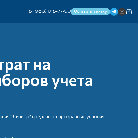
8 (953) 018-77-99
Оставить заявку
трат на
боров учета
ания "Линкор" предлагает прозрачные условия