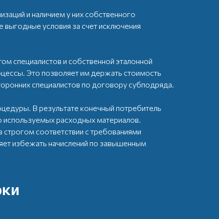
изаций и наличием у них собственного
 выгодные условия за счет исключения
ом специалистов и собственной эталонной
оцессы. Это позволяет им держать стоимость
торонних специалистов по договору субподряда.
оцедуры. В результате конечный потребитель
во используемых расходных материалов.
 строгом соответствии с требованиями
яет избежать начислений по завышенным
рки