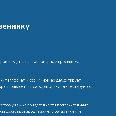
веннику
производятся на стационарном проливном
ки теплосчетчиков. Инженер демонтирует
р отправляется в лабораторию, где тестируется
оэтому вам не придется нести дополнительные
ии сразу производят замену батарейки или