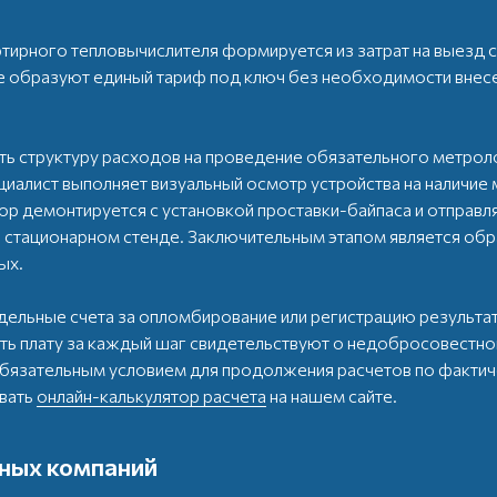
тирного тепловычислителя формируется из затрат на выезд 
ие образуют единый тариф под ключ без необходимости внес
ь структуру расходов на проведение обязательного метрол
ециалист выполняет визуальный осмотр устройства на наличи
р демонтируется с установкой проставки-байпаса и отправл
а стационарном стенде. Заключительным этапом является об
ых.
ельные счета за опломбирование или регистрацию результа
ть плату за каждый шаг свидетельствуют о недобросовестн
обязательным условием для продолжения расчетов по факти
овать
онлайн-калькулятор расчета
на нашем сайте.
ных компаний