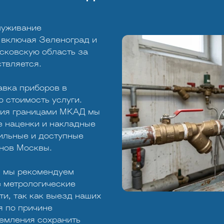
луживание
 включая Зеленоград и
сковскую область за
твляется.
авка приборов в
 стоимость услуги.
ния границами МКАД мы
 наценки и накладные
ильные и доступные
онов Москвы.
, мы рекомендуем
е метрологические
и, так как выезд наших
я по причине
ремления сохранить