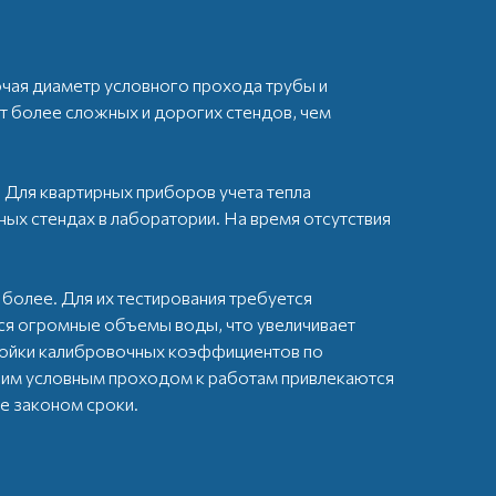
ючая диаметр условного прохода трубы и
 более сложных и дорогих стендов, чем
Для квартирных приборов учета тепла
ных стендах в лаборатории. На время отсутствия
олее. Для их тестирования требуется
ся огромные объемы воды, что увеличивает
ройки калибровочных коэффициентов по
шим условным проходом к работам привлекаются
е законом сроки.