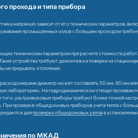
го прохода и типа прибора
тчика напрямую зависит от его технических параметров, вкл
луживание промышленных узлов с большим проходом требует
щим техническим параметром при расчете стоимости работ. 
 Такие устройства требуют демонтажа и поверки на стационар
бы не прерывать отопление.
асходомерами диаметр может составлять 50 мм, 80 мм или б
рную лабораторию. На гидродинамическом стенде проливают
е того, ультразвуковые приборы требуют более точной наст
. При проверке общедомовых приборов учета тепла с боль
передаются для
проверки общедомовых узлов
в установленны
раничения по МКАД