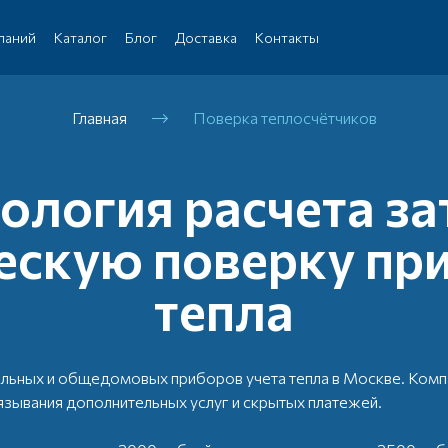
паний
Каталог
Блог
Доставка
Контакты
Главная
Поверка теплосчётчиков
логия расчета за
ескую поверку при
тепла
альных и общедомовых приборов учета тепла в Москве. Комп
язывания дополнительных услуг и скрытых платежей.