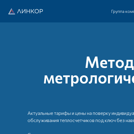
Группа ком
Методо
метрологич
Актуальные тарифы и цены на поверку индивиду
обслуживания теплосчетчиков под ключ без нав