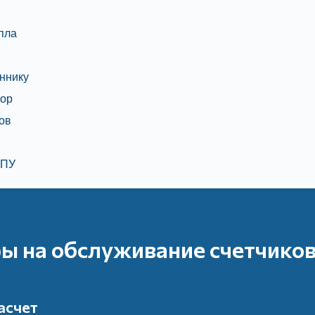
пла
еннику
бор
ков
ДПУ
ы на обслуживание счетчиков
асчет