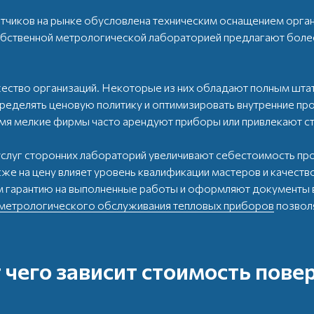
етчиков на рынке обусловлена техническим оснащением орган
бственной метрологической лабораторией предлагают более
ество организаций. Некоторые из них обладают полным штат
пределять ценовую политику и оптимизировать внутренние пр
емя мелкие фирмы часто арендуют приборы или привлекают с
слуг сторонних лабораторий увеличивают себестоимость пр
кже на цену влияет уровень квалификации мастеров и качест
 гарантию на выполненные работы и оформляют документы в
метрологического обслуживания тепловых приборов
позвол
 чего зависит стоимость пове