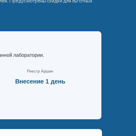
блей. Предусмотрены скидки для льготных
анной лаборатории.
Реестр Аршин
Внесение 1 день